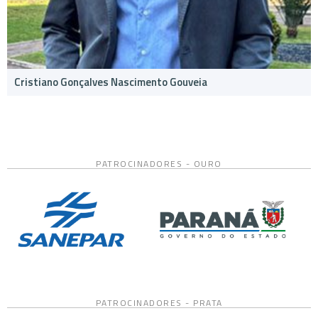
Cristiano Gonçalves Nascimento Gouveia
PATROCINADORES - OURO
PATROCINADORES - PRATA