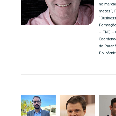
no mercad
metas”; ii
“Business
Formação 
– FNQ – C
Coordenad
do Paraná
Politécni