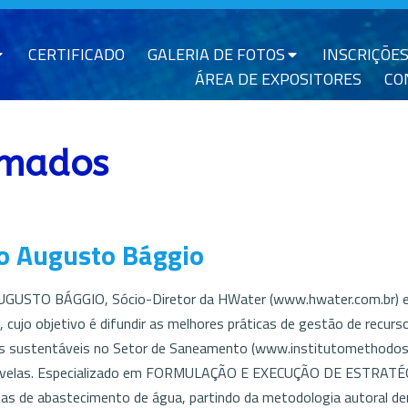
CERTIFICADO
GALERIA DE FOTOS
INSCRIÇÕE
ÁREA DE EXPOSITORES
CO
rmados
o Augusto Bággio
GUSTO BÁGGIO, Sócio-Diretor da HWater (www.hwater.com.br) e 
s, cujo objetivo é difundir as melhores práticas de gestão de recur
s sustentáveis no Setor de Saneamento (www.institutomethodos.or
Favelas. Especializado em FORMULAÇÃO E EXECUÇÃO DE ESTR
mas de abastecimento de água, partindo da metodologia autoral