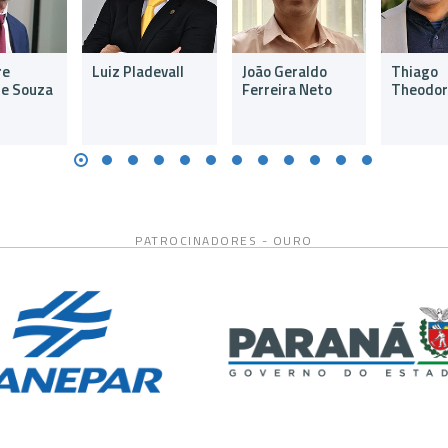
re
Luiz Pladevall
João Geraldo
Thiago
e Souza
Ferreira Neto
Theodo
PATROCINADORES - OURO