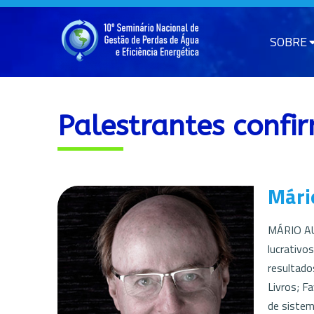
SOBRE
Palestrantes confi
Mári
MÁRIO AU
lucrativo
resultado
Livros; 
de siste