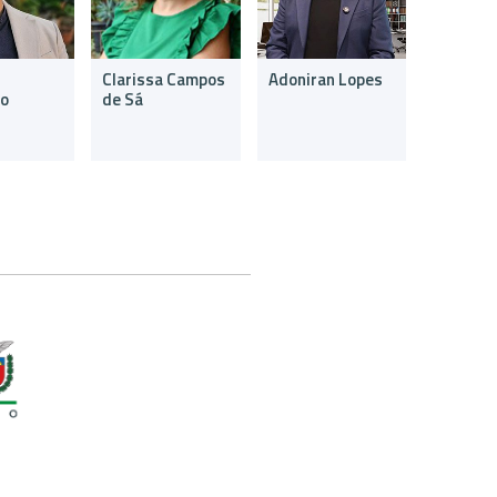
Clarissa Campos
Adoniran Lopes
Andreza
ro
de Sá
Kalbusc