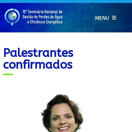
MENU
Palestrantes
confirmados